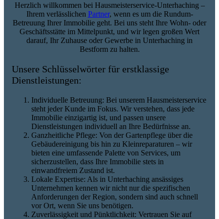
Herzlich willkommen bei Hausmeisterservice-Unterhaching –
Ihrem verlässlichen
Partner
, wenn es um die Rundum-
Betreuung Ihrer Immobilie geht. Bei uns steht Ihre Wohn- oder
Geschäftsstätte im Mittelpunkt, und wir legen großen Wert
darauf, Ihr Zuhause oder Gewerbe in Unterhaching in
Bestform zu halten.
Unsere Schlüsselwörter für erstklassige
Dienstleistungen:
Individuelle Betreuung: Bei unserem Hausmeisterservice
steht jeder Kunde im Fokus. Wir verstehen, dass jede
Immobilie einzigartig ist, und passen unsere
Dienstleistungen individuell an Ihre Bedürfnisse an.
Ganzheitliche Pflege: Von der Gartenpflege über die
Gebäudereinigung bis hin zu Kleinreparaturen – wir
bieten eine umfassende Palette von Services, um
sicherzustellen, dass Ihre Immobilie stets in
einwandfreiem Zustand ist.
Lokale Expertise: Als in Unterhaching ansässiges
Unternehmen kennen wir nicht nur die spezifischen
Anforderungen der Region, sondern sind auch schnell
vor Ort, wenn Sie uns benötigen.
Zuverlässigkeit und Pünktlichkeit: Vertrauen Sie auf