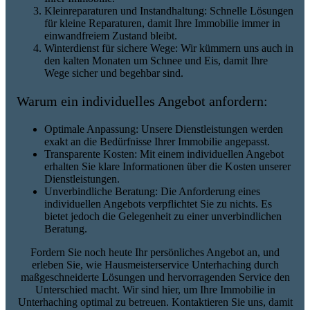
Kleinreparaturen und Instandhaltung: Schnelle Lösungen
für kleine Reparaturen, damit Ihre Immobilie immer in
einwandfreiem Zustand bleibt.
Winterdienst für sichere Wege: Wir kümmern uns auch in
den kalten Monaten um Schnee und Eis, damit Ihre
Wege sicher und begehbar sind.
Warum ein individuelles Angebot anfordern:
Optimale Anpassung: Unsere Dienstleistungen werden
exakt an die Bedürfnisse Ihrer Immobilie angepasst.
Transparente Kosten: Mit einem individuellen Angebot
erhalten Sie klare Informationen über die Kosten unserer
Dienstleistungen.
Unverbindliche Beratung: Die Anforderung eines
individuellen Angebots verpflichtet Sie zu nichts. Es
bietet jedoch die Gelegenheit zu einer unverbindlichen
Beratung.
Fordern Sie noch heute Ihr persönliches Angebot an, und
erleben Sie, wie Hausmeisterservice Unterhaching durch
maßgeschneiderte Lösungen und hervorragenden Service den
Unterschied macht. Wir sind hier, um Ihre Immobilie in
Unterhaching optimal zu betreuen. Kontaktieren Sie uns, damit