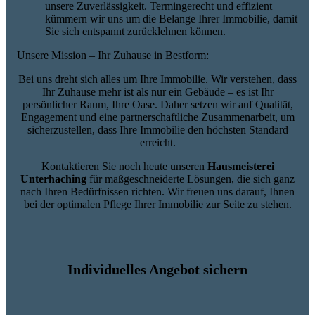
unsere Zuverlässigkeit. Termingerecht und effizient
kümmern wir uns um die Belange Ihrer Immobilie, damit
Sie sich entspannt zurücklehnen können.
Unsere Mission – Ihr Zuhause in Bestform:
Bei uns dreht sich alles um Ihre Immobilie. Wir verstehen, dass
Ihr Zuhause mehr ist als nur ein Gebäude – es ist Ihr
persönlicher Raum, Ihre Oase. Daher setzen wir auf Qualität,
Engagement und eine partnerschaftliche Zusammenarbeit, um
sicherzustellen, dass Ihre Immobilie den höchsten Standard
erreicht.
Kontaktieren Sie noch heute unseren
Hausmeisterei
Unterhaching
für maßgeschneiderte Lösungen, die sich ganz
nach Ihren Bedürfnissen richten. Wir freuen uns darauf, Ihnen
bei der optimalen Pflege Ihrer Immobilie zur Seite zu stehen.
Individuelles Angebot sichern