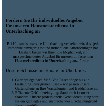
Fordern Sie Ihr individuelles Angebot
für unseren Hausmeisterdienst in
Unterhaching an
Bei Hausmeisterservice Unterhaching verstehen wir, dass jede
Immobilie einzigartig ist und individuelle Anforderungen hat.
Deshalb bieten wir Ihnen die Möglichkeit, ein
maßgeschneidertes Angebot für unseren umfassenden
Hausmeisterdienst in Unterhaching
anzufordern.
Unsere Schlüsselmerkmale im Überblick:
Gartenpflege nach Maß: Von Rasenpflege bis zur
Gestaltung Ihrer grünen Oase – wir passen unsere
Gartenpflege an Ihre Vorstellungen und Bedürfnisse an.
Effiziente Gebäudereinigung: Sauberkeit ist unser
Standard. Unsere professionelle Gebäudereinigung sorgt
für ein gepflegtes und ansprechendes Erscheinungsbild
Ihrer Immobilie.